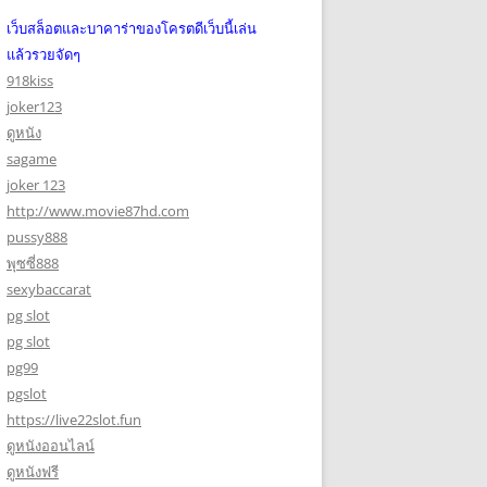
เว็บสล็อตและบาคาร่าของโครตดีเว็บนี้เล่น
แล้วรวยจัดๆ
918kiss
joker123
ดูหนัง
sagame
joker 123
http://www.movie87hd.com
pussy888
พุซซี่888
sexybaccarat
pg slot
pg slot
pg99
pgslot
https://live22slot.fun
ดูหนังออนไลน์
ดูหนังฟรี