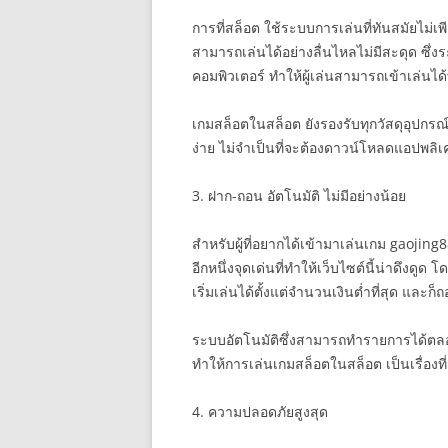
การที่สล็อต ใช้ระบบการเล่นที่ทันสมัยไม่เพี
สามารถเล่นได้อย่างลื่นไหลไม่มีสะดุด ซึ่งร
คอมพิวเตอร์ ทำให้ผู้เล่นสามารถเข้าเล่นได
เกมสล็อตในสล็อต ยังรองรับทุกวัสดุอุปกรณ์อ
ง่าย ไม่จำเป็นที่จะต้องดาวน์โหลดแอปพลิเคช
3. ฝาก-ถอน อัตโนมัติ ไม่มีอย่างน้อย
สำหรับผู้ที่อยากได้เข้ามาเล่นเกม gaoj
อีกหนึ่งจุดเด่นที่ทำให้เว็บไซต์นี้น่าดึงด
เริ่มเล่นได้ตั้งแต่จำนวนเงินต่ำที่สุด แล
ระบบอัตโนมัติซึ่งสามารถทำรายการได้ตลอด 1
ทำให้การเล่นเกมสล็อตในสล็อต เป็นเรื่องที่
4. ความปลอดภัยสูงสุด