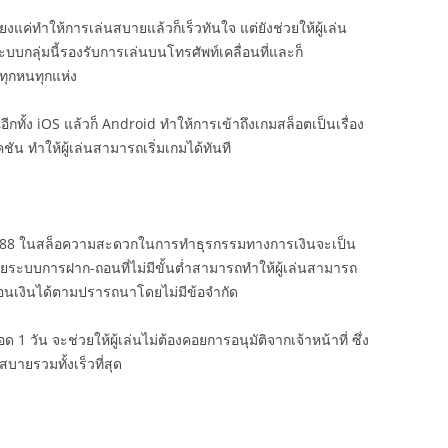
ยงแค่ทำให้การเล่นสบายแล้วก็เร็วทันใจ แต่ยังช่วยให้ผู้เล่น
ะบบกลุ่มนี้รองรับการเล่นบนโทรศัพท์เคลื่อนที่และก็
้ทุกหนทุกแห่ง
ีกทั้ง iOS แล้วก็ Android ทำให้การเข้าถึงเกมสล็อตเป็นเรื่อง
ัน ทำให้ผู้เล่นสามารถเริ่มเกมได้ทันที
ing888 ในสล็อความสะดวกในการทำธุรกรรมทางการเงินจะเป็น
ูด โดยระบบการฝาก-ถอนที่ไม่มีขั้นต่ำสามารถทำให้ผู้เล่นสามารถ
ะก็ถอนเงินได้ตามปรารถนาโดยไม่มีข้อจำกัด
 วัน จะช่วยให้ผู้เล่นไม่ต้องคอยการอนุมัติจากเจ้าหน้าที่ ซึ่ง
สบายรวมทั้งเร็วที่สุด