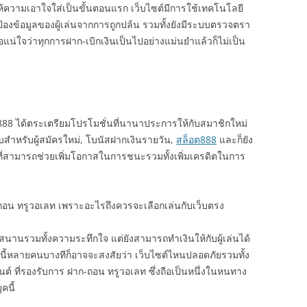
้ความเอาใจใส่เป็นขั้นตอนแรก เว็บไซต์มีการใช้เทคโนโลยี
กป้องข้อมูลของผู้เล่นจากการถูกปล้น รวมทั้งยังมีระบบตรวจตรา
แน่ใจว่าทุกการฝาก-เบิกเงินเป็นไปอย่างแม่นยำแล้วก็ไม่เป็น
ng888 ได้ตระเตรียมโปรโมชั่นที่นานาประการให้กับสมาชิกใหม่
ับสำหรับผู้สมัครใหม่, โบนัสฝากเงินรายวัน,
สล็อต888
และก็ยัง
ที่สามารถช่วยเพิ่มโอกาสในการชนะรวมทั้งเพิ่มเครดิตในการ
-ถอน ทรูวอเลท เพราะอะไรถึงควรจะเลือกเล่นกับเว็บตรง
นานรวมทั้งความระทึกใจ แต่ยังสามารถทำเงินให้กับผู้เล่นได้
ะนี้หลายคนบางทีก็อาจจะสงสัยว่า เว็บไซต์ไหนปลอดภัยรวมทั้ง
่นต์ ที่รองรับการ ฝาก-ถอน ทรูวอเลท ซึ่งถือเป็นหนึ่งในหนทาง
คนี้