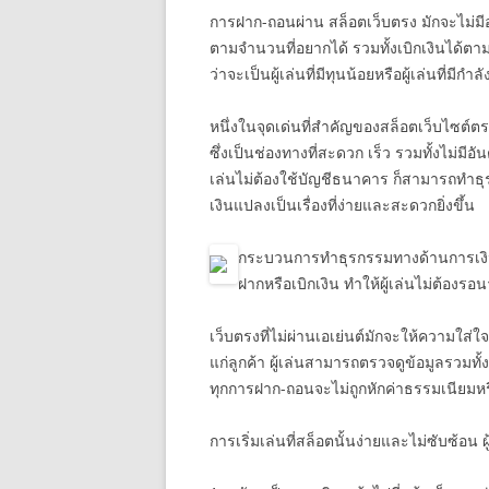
การฝาก-ถอนผ่าน สล็อตเว็บตรง มักจะไม่มี
ตามจำนวนที่อยากได้ รวมทั้งเบิกเงินได้ตาม
ว่าจะเป็นผู้เล่นที่มีทุนน้อยหรือผู้เล่นที่มีกำลั
หนึ่งในจุดเด่นที่สำคัญของสล็อตเว็บไซต์ต
ซึ่งเป็นช่องทางที่สะดวก เร็ว รวมทั้งไม่ม
เล่นไม่ต้องใช้บัญชีธนาคาร ก็สามารถทำธุ
เงินแปลงเป็นเรื่องที่ง่ายและสะดวกยิ่งขึ้น
กระบวนการทำธุรกรรมทางด้านการเ
ฝากหรือเบิกเงิน ทำให้ผู้เล่นไม่ต้องรอ
เว็บตรงที่ไม่ผ่านเอเย่นต์มักจะให้ความใ
แก่ลูกค้า ผู้เล่นสามารถตรวจดูข้อมูลรวมทั้
ทุกการฝาก-ถอนจะไม่ถูกหักค่าธรรมเนียมห
การเริ่มเล่นที่สล็อตนั้นง่ายและไม่ซับซ้อน