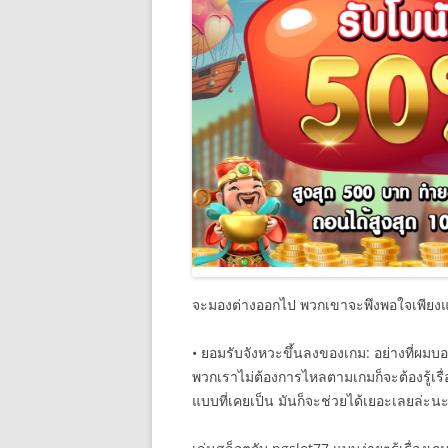
จะมองต่างออกไป พวกเขาจะพึงพอใจเพียงแค
• ยอมรับจังหวะขึ้นลงของเกม: อย่างที่ผมบอก
พวกเราไม่ต้องการไหลตามเกมก็จะต้องรู้เร
แบบที่เคยเป็น มันก็จะช่วยได้เยอะเลยล่ะน