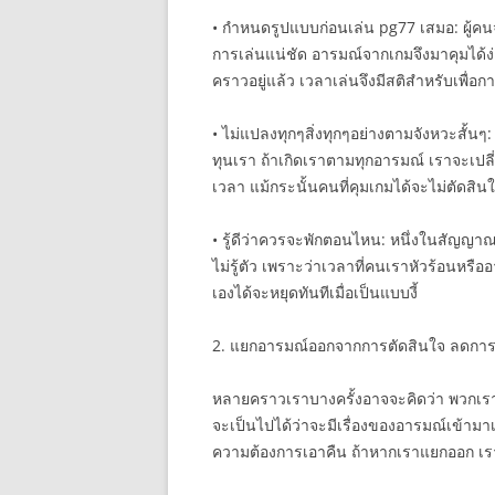
• กำหนดรูปแบบก่อนเล่น pg77 เสมอ: ผู้คนจำ
การเล่นแน่ชัด อารมณ์จากเกมจึงมาคุมได้ง่า
คราวอยู่แล้ว เวลาเล่นจึงมีสติสำหรับเพื่อก
• ไม่แปลงทุกๆสิ่งทุกๆอย่างตามจังหวะสั้นๆ:
ทุนเรา ถ้าเกิดเราตามทุกอารมณ์ เราจะเป
เวลา แม้กระนั้นคนที่คุมเกมได้จะไม่ตัดสิ
• รู้ดีว่าควรจะพักตอนไหน: หนึ่งในสัญญา
ไม่รู้ตัว เพราะว่าเวลาที่คนเราหัวร้อนหร
เองได้จะหยุดทันทีเมื่อเป็นแบบงี้
2. แยกอารมณ์ออกจากการตัดสินใจ ลดกา
หลายคราวเราบางครั้งอาจจะคิดว่า พวกเราเ
จะเป็นไปได้ว่าจะมีเรื่องของอารมณ์เข้ามาเ
ความต้องการเอาคืน ถ้าหากเราแยกออก เรา