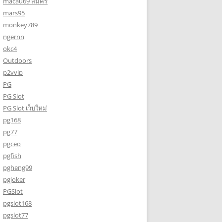
macau69 สมัคร
mars95
monkey789
ngernn
okc4
Outdoors
p2vvip
PG
PG Slot
PG Slot เว็บใหม่
pg168
pg77
pgceo
pgfish
pgheng99
pgjoker
PGSlot
pgslot168
pgslot77