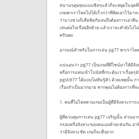
สนานๆคุมทุนแบบชิลๆแล้วก็จะหยุดในจุดที่ต
เกมพาเราไหลไปได้เร็วกว่าที่คิดเอาไว้มา
ว่าบางช่วงก็เสียชิดกันจนถึงต้องการเอาคืน
เล่นต่อไปเรื่อยอีกด้วย แล้วเราจะทำยังไง
ครับผม
อารมณ์สำหรับในการเล่น pg77 พาเราไหลไ
แน่นอนว่า pg77 เป็นเกมที่ดีไซน์มาให้มีจั
หรือการแทบเข้าโบนัสที่กระตุ้นเราเรื่อ
pgslot77 ได้แบบไม่ทันรู้ตัว ด้วยเหตุนั้
เรื่องจำเป็นมากมาย หากคุณไม่ต้องการที่
1. คนที่ไม่ไหลตามเกมเป็นผู้ที่มีจังหวะการ
ผู้ที่ควบคุมการเล่น pg77 เจริญนั้น ส่วนมา
กรอบหรือจังหวะของตนเองด้วยเช่นกัน อาท
ว่ามีจังหวะชัด เกมก็จะดึงยาก