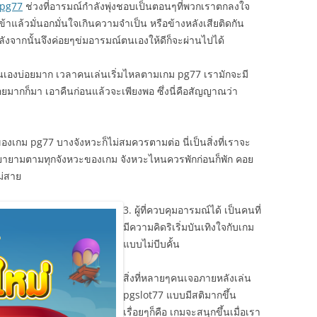
pg77
ช่วงที่อารมณ์กำลังพุ่งชอบเป็นตอนๆที่พวกเราตกลงใจ
ข้าแล้วมั่นอกมั่นใจเกินความจำเป็น หรือข้างหลังเสียติดกัน
ังจากนั้นจึงค่อยๆข่มอารมณ์ตนเองให้ดีก็จะผ่านไปได้
เช็กตนเองบ่อยมาก เวลาคนเล่นเริ่มไหลตามเกม pg77 เรามักจะมี
อยมากก็มา เอาคืนก่อนแล้วจะเพียงพอ ซึ่งนี่คือสัญญาณว่า
ของเกม pg77 บางจังหวะก็ไม่สมควรตามต่อ นี่เป็นสิ่งที่เราจะ
ไม่พยายามตามทุกจังหวะของเกม จังหวะไหนควรพักก่อนก็พัก คอย
ม่สาย
3. ผู้ที่ควบคุมอารมณ์ได้ เป็นคนที่
มีความคิดริเริ่มบันเทิงใจกับเกม
แบบไม่บีบคั้น
สิ่งที่หลายๆคนเจอภายหลังเล่น
pgslot77 แบบมีสติมากขึ้น
เรื่อยๆก็คือ เกมจะสนุกขึ้นเมื่อเรา