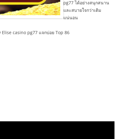
pg77 ได้อย่างสนุกสนาน
และสบายใจกว่าเดิม
แน่นอน
9 Elise casino pg77 แจกบ่อย Top 86