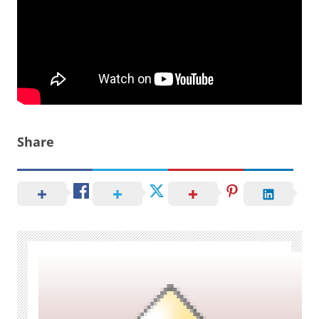
Share