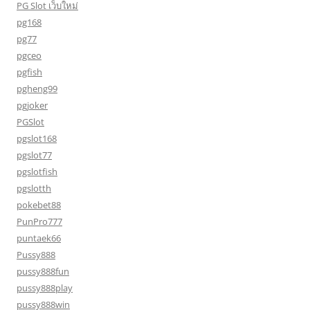
PG Slot เว็บใหม่
pg168
pg77
pgceo
pgfish
pgheng99
pgjoker
PGSlot
pgslot168
pgslot77
pgslotfish
pgslotth
pokebet88
PunPro777
puntaek66
Pussy888
pussy888fun
pussy888play
pussy888win