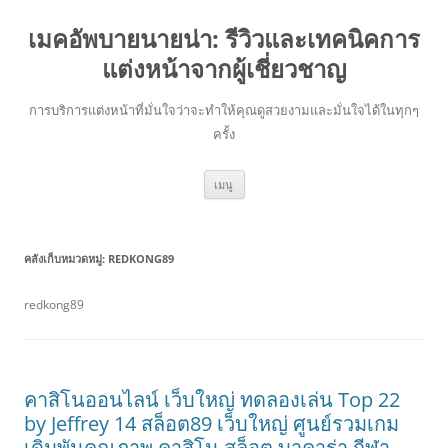
เมคอัพบายนายน่า: รีวิวและเทคนิคการ
แต่งหน้าจากผู้เชี่ยวชาญ
การบริการแต่งหน้าที่มั่นใจว่าจะทำให้คุณดูสวยงามและมั่นใจได้ในทุกๆ
ครั้ง
ข้าม
เมนู
ไป
ยัง
เนื้อหา
คลังเก็บหมวดหมู่:
REDKONG89
redkong89
คาสิโนออนไลน์ เว็บใหญ่ ทดลองเล่น Top 22
by Jeffrey 14 สล็อต89 เว็บใหญ่ ศูนย์รวมเกม
เดิมพันคุณภาพ คาสิโน สล็อต บาคาร่า กีฬา