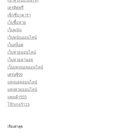
เครดิตฟรี
เซ็กซี่บาคาร่า
เว็บซื้อหวย
เว็บพนัน
เว็บพนันออนไลน์
เว็บสล็อต
เว็บหวยออนไลน์
เว็บหวยฮานอย
เว็บแทงบอลออนไลน์
เศรษฐี99
แทงบอลออนไลน์
แทงหวยออนไลน์
แพนด้า555
โจ๊กเกอร์123
เรื่องล่าสุด