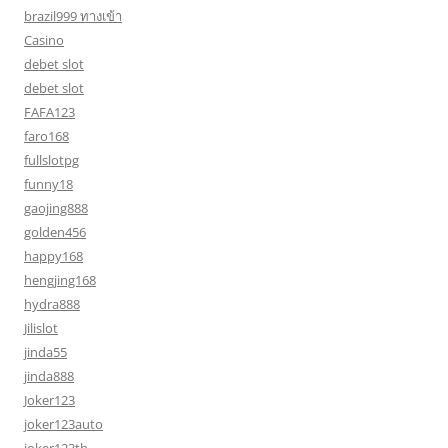
brazil999 ทางเข้า
Casino
debet slot
debet slot
FAFA123
faro168
fullslotpg
funny18
gaojing888
golden456
happy168
hengjing168
hydra888
Jilislot
jinda55
jinda888
Joker123
joker123auto
joker123th