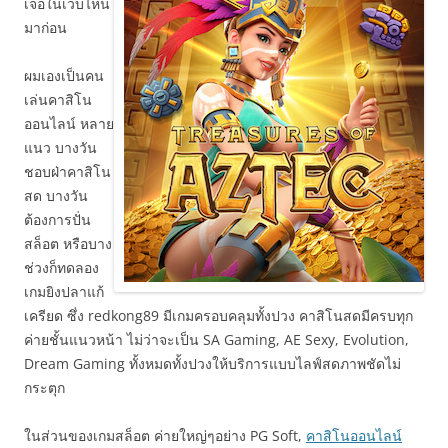
เจอในเว็บไหน
มาก่อน
ผมเองเป็นคน
เล่นคาสิโน
ออนไลน์ หลาย
แนว บางวัน
ชอบฝ่าคาสิโน
สด บางวัน
ต้องการปั่น
สล็อต หรือบาง
ช่วงก็ทดลอง
เกมยิงปลาแก้
เครียด ซึ่ง redkong89 มีเกมครอบคลุมทั้งปวง คาสิโนสดมีครบทุก
ค่ายชั้นแนวหน้า ไม่ว่าจะเป็น SA Gaming, AE Sexy, Evolution,
Dream Gaming ทั้งหมดทั้งปวงให้บริการแบบไลฟ์สดภาพชัดไม่
กระตุก
ในส่วนของเกมสล็อต ค่ายใหญ่ๆอย่าง PG Soft,
คาสิโนออนไลน์