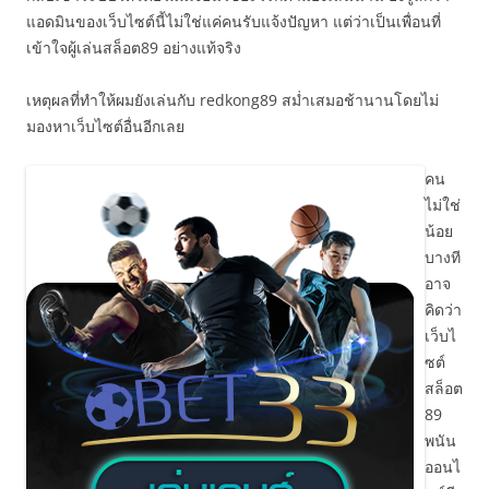
แอดมินของเว็บไซต์นี้ไม่ใช่แค่คนรับแจ้งปัญหา แต่ว่าเป็นเพื่อนที่
เข้าใจผู้เล่นสล็อต89 อย่างแท้จริง
เหตุผลที่ทำให้ผมยังเล่นกับ redkong89 สม่ำเสมอช้านานโดยไม่
มองหาเว็บไซต์อื่นอีกเลย
คน
ไม่ใช่
น้อย
บางที
อาจ
คิดว่า
เว็บไ
ซต์
สล็อต
89
พนัน
ออนไ