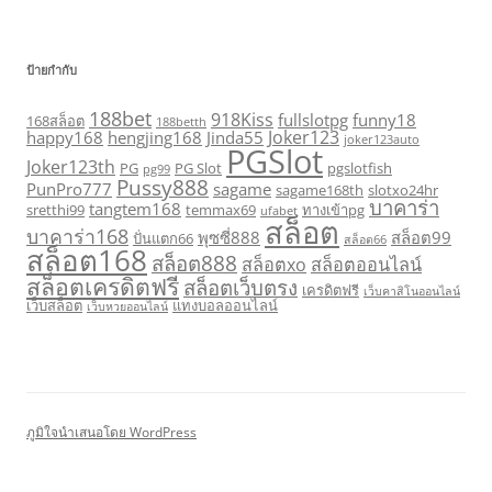
ป้ายกำกับ
188bet
918Kiss
fullslotpg
funny18
168สล็อต
188betth
Joker123
happy168
hengjing168
Jinda55
joker123auto
PGSlot
Joker123th
PG
PG Slot
pgslotfish
pg99
Pussy888
PunPro777
sagame
sagame168th
slotxo24hr
บาคาร่า
tangtem168
sretthi99
temmax69
ทางเข้าpg
ufabet
สล็อต
บาคาร่า168
พุซซี่888
สล็อต99
ปั่นแตก66
สล็อต66
สล็อต168
สล็อต888
สล็อตxo
สล็อตออนไลน์
สล็อตเครดิตฟรี
สล็อตเว็บตรง
เครดิตฟรี
เว็บคาสิโนออนไลน์
เว็บสล็อต
แทงบอลออนไลน์
เว็บหวยออนไลน์
ภูมิใจนำเสนอโดย WordPress