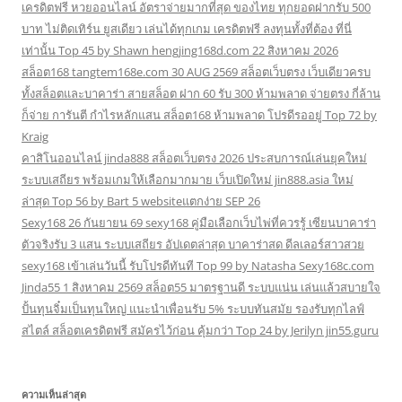
เครดิตฟรี หวยออนไลน์ อัตราจ่ายมากที่สุด ของไทย ทุกยอดฝากรับ 500
บาท ไม่ติดเทิร์น ยูสเดียว เล่นได้ทุกเกม เครดิตฟรี ลงทุนทั้งที่ต้อง ที่นี่
เท่านั้น Top 45 by Shawn hengjing168d.com 22 สิงหาคม 2026
สล็อต168 tangtem168e.com 30 AUG 2569 สล็อตเว็บตรง เว็บเดียวครบ
ทั้งสล็อตและบาคาร่า สายสล็อต ฝาก 60 รับ 300 ห้ามพลาด จ่ายตรง กี่ล้าน
ก็จ่าย การันตี กำไรหลักแสน สล็อต168 ห้ามพลาด โปรดีรออยู่ Top 72 by
Kraig
คาสิโนออนไลน์ jinda888 สล็อตเว็บตรง 2026 ประสบการณ์เล่นยุคใหม่
ระบบเสถียร พร้อมเกมให้เลือกมากมาย เว็บเปิดใหม่ jin888.asia ใหม่
ล่าสุด Top 56 by Bart 5 websiteแตกง่าย SEP 26
Sexy168 26 กันยายน 69 sexy168 คู่มือเลือกเว็บไพ่ที่ควรรู้ เซียนบาคาร่า
ตัวจริงรับ 3 แสน ระบบเสถียร อัปเดตล่าสุด บาคาร่าสด ดีลเลอร์สาวสวย
sexy168 เข้าเล่นวันนี้ รับโปรดีทันที Top 99 by Natasha Sexy168c.com
Jinda55 1 สิงหาคม 2569 สล็อต55 มาตรฐานดี ระบบแน่น เล่นแล้วสบายใจ
ปั้นทุนจิ๋มเป็นทุนใหญ่ แนะนำเพื่อนรับ 5% ระบบทันสมัย รองรับทุกไลฟ์
สไตล์ สล็อตเครดิตฟรี สมัครไว้ก่อน คุ้มกว่า Top 24 by Jerilyn jin55.guru
ความเห็นล่าสุด