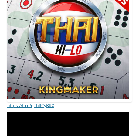
https://t.co/qThllCyBRX