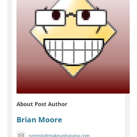
About Post Author
Brian Moore
noreply@makeupbynyna.com