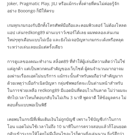
Joker, Pragmatic Play, JILI หรือแม้กระทั้งค่ายที่คนไม่ค่อยรู้จัก
อย่าง Booongo ก็มีให้ครบ
เกมทุกเกมรองรับอีกทั้งโทรศัพท์มือถือและคอมพิวเตอร์ ไม่ต้องโหลด
แอป เล่นredkong89 ผ่านเบราว์เซอร์ได้เลย ผมทดลองเล่นเกม
ใหม่ๆทุกเดือนแบบไม่เบื่อ และยังไม่เจอปัญหาเกมกระเด้งหรือหลุด
ระหว่างเล่นเลยแม้แต่ครั้งเดียว
การดูแลของคณะทำงาน สล็อต89 ที่ทำให้ผู้เล่นมีความคิดว่าไม่ใช่
แค่ลูกค้า แต่เป็นพวกคนสำคัญของเว็บไซต์ ผู้คนจำนวนมากอาจม
องผ่านเรื่องแอดไม่นบริการ แม้กระนั้นสำหรับผมถือว่าสำคัญมาก
ด้วยเหตุว่าเมื่อกำเนิดปัญหา กลุ่มซัพพอร์ตจะเป็นด่านหน้าสำหรับ
ในการช่วยเหลือ redkong89 มีแอดมินที่ตอบไวเกินคาด ไม่ว่าผมจะ
ทักไปเวลาไหนก็ตอบกลับในไม่เกิน 3 นาที พูดจาดี ให้ข้อมูลตรง ไม่
ตอบสั้นแบบพอเป็นพิธี
เคยพบในกรณีที่เพิ่มเติมเงินไม่ถูกบัญชี เพราะใช้บัญชีเก่าในการ
โอน แอดไม่นใช้เวลาไม่ถึง 10 นาทีในการตรวจสอบแล้วก็โอนยอด
กลับเข้าระบบให้โดยไม่มีเงื่อนไขอะไรก็ตามยิ่งเล่นนาน ยิ่งรู้สึกว่า