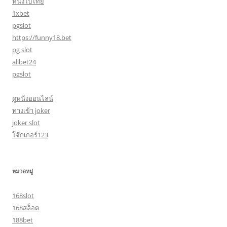
หนังโป๊ไทย
1xbet
pgslot
https://funny18.bet
pg slot
allbet24
pgslot
ดูหนังออนไลน์
ทางเข้า joker
joker slot
โจ๊กเกอร์123
หมวดหมู่
168slot
168สล็อต
188bet