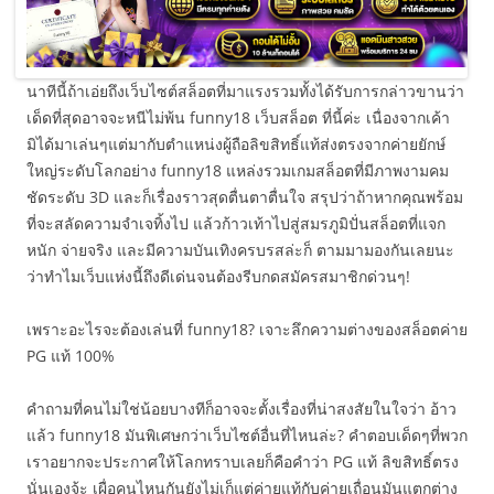
นาทีนี้ถ้าเอ่ยถึงเว็บไซต์สล็อตที่มาแรงรวมทั้งได้รับการกล่าวขานว่า
เด็ดที่สุดอาจจะหนีไม่พ้น funny18 เว็บสล็อต ที่นี้ค่ะ เนื่องจากเค้า
มิได้มาเล่นๆแต่มากับตำแหน่งผู้ถือลิขสิทธิ์แท้ส่งตรงจากค่ายยักษ์
ใหญ่ระดับโลกอย่าง funny18 แหล่งรวมเกมสล็อตที่มีภาพงามคม
ชัดระดับ 3D และก็เรื่องราวสุดตื่นตาตื่นใจ สรุปว่าถ้าหากคุณพร้อม
ที่จะสลัดความจำเจทิ้งไป แล้วก้าวเท้าไปสู่สมรภูมิปั่นสล็อตที่แจก
หนัก จ่ายจริง และมีความบันเทิงครบรสล่ะก็ ตามมามองกันเลยนะ
ว่าทำไมเว็บแห่งนี้ถึงดีเด่นจนต้องรีบกดสมัครสมาชิกด่วนๆ!
เพราะอะไรจะต้องเล่นที่ funny18? เจาะลึกความต่างของสล็อตค่าย
PG แท้ 100%
คำถามที่คนไม่ใช่น้อยบางทีก็อาจจะตั้งเรื่องที่น่าสงสัยในใจว่า อ้าว
แล้ว funny18 มันพิเศษกว่าเว็บไซต์อื่นที่ไหนล่ะ? คำตอบเด็ดๆที่พวก
เราอยากจะประกาศให้โลกทราบเลยก็คือคำว่า PG แท้ ลิขสิทธิ์ตรง
นั่นเองจ้ะ เผื่อคนไหนกันยังไม่เก็แต่ค่ายแท้กับค่ายเถื่อนมันแตกต่าง