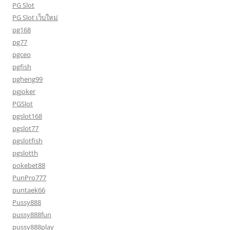
PG Slot
PG Slot เว็บใหม่
pg168
pg77
pgceo
pgfish
pgheng99
pgjoker
PGSlot
pgslot168
pgslot77
pgslotfish
pgslotth
pokebet88
PunPro777
puntaek66
Pussy888
pussy888fun
pussy888play