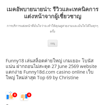
เมคอัพบายนายน่า: รีวิวและเทคนิคการ
แต่งหน้าจากผู้เชี่ยวชาญ
การบริการแต่งหน้าที่มั่นใจว่าจะทำให้คุณดูสวยงามและมั่นใจได้ในทุกๆ
ครั้ง
ข้าม
เมนู
ไป
ยัง
เนื้อหา
Funny18 เล่นสล็อตค่ายใหญ่ เกมเยอะ โบนัส
แน่น ฝากถอนไม่สะดุด 27 June 2569 website
แตกง่าย Funny18d.com casino online เว็บ
ใหญ่ ใหม่ล่าสุด Top 69 by Christine
0
0