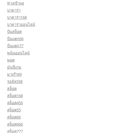
ทางเข้าpg
บาคาร่า
บาคาร่า168
บาคาร่าออนไลน์
ปั่นสล็อต
ปั่นแตก66
ปั่นแตก77
พนันออนไลน์
พอต
มันนี่เกม
มาเก๊า69
รอยัล558
สล็อต
สล็อต168
สล็อต456
สล็อต55
สล็อต66
สล็อต666
สล็อต777