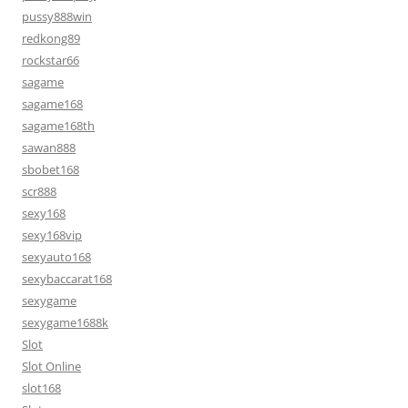
pussy888win
redkong89
rockstar66
sagame
sagame168
sagame168th
sawan888
sbobet168
scr888
sexy168
sexy168vip
sexyauto168
sexybaccarat168
sexygame
sexygame1688k
Slot
Slot Online
slot168