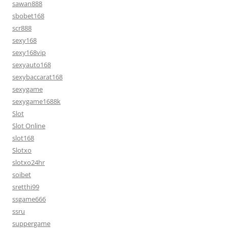
sawan888
sbobet168
scr888
sexy168
sexy168vip
sexyauto168
sexybaccarat168
sexygame
sexygame1688k
Slot
Slot Online
slot168
Slotxo
slotxo24hr
soibet
sretthi99
ssgame666
ssru
suppergame