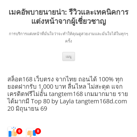
เมคอัพบายนายน่า: รีวิวและเทคนิคการ
แต่งหน้าจากผู้เชี่ยวชาญ
การบริการแต่งหน้าที่มั่นใจว่าจะทำให้คุณดูสวยงามและมั่นใจได้ในทุกๆ
ครั้ง
ข้าม
เมนู
ไป
ยัง
เนื้อหา
สล็อต168 เว็บตรง จากไทย ถอนได้ 100% ทุก
ยอดฝากรับ 1,000 บาท ลื่นไหล ไม่สะดุด แจก
เครดิตฟรีไม่อั้น tangtem168 เกมมากมาย ราย
ได้มากมี Top 80 by Layla tangtem168d.com
20 มิถุนายน 69
0
0