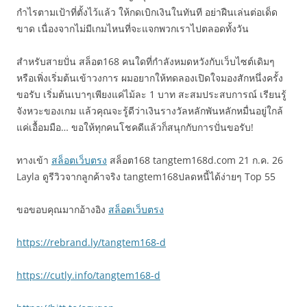
กำไรตามเป้าที่ตั้งไว้แล้ว ให้กดเบิกเงินในทันที อย่าฝืนเล่นต่อเด็ด
ขาด เนื่องจากไม่มีเกมไหนที่จะแจกพวกเราไปตลอดทั้งวัน
สำหรับสายปั่น สล็อต168 คนใดที่กำลังหมดหวังกับเว็บไซต์เดิมๆ
หรือเพิ่งเริ่มต้นเข้าวงการ ผมอยากให้ทดลองเปิดใจมองสักหนึ่งครั้ง
ขอรับ เริ่มต้นเบาๆเพียงแค่ไม้ละ 1 บาท สะสมประสบการณ์ เรียนรู้
จังหวะของเกม แล้วคุณจะรู้ดีว่าเงินรางวัลหลักพันหลักหมื่นอยู่ใกล้
แค่เอื้อมมือ… ขอให้ทุกคนโชคดีแล้วก็สนุกกับการปั่นขอรับ!
ทางเข้า
สล็อตเว็บตรง
สล็อต168 tangtem168d.com 21 ก.ค. 26
Layla ดูรีวิวจากลูกค้าจริง tangtem168ปลดหนี้ได้ง่ายๆ Top 55
ขอขอบคุณมากอ้างอิง
สล็อตเว็บตรง
https://rebrand.ly/tangtem168-d
https://cutly.info/tangtem168-d