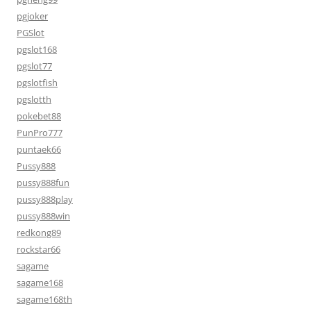
pgjoker
PGSlot
pgslot168
pgslot77
pgslotfish
pgslotth
pokebet88
PunPro777
puntaek66
Pussy888
pussy888fun
pussy888play
pussy888win
redkong89
rockstar66
sagame
sagame168
sagame168th