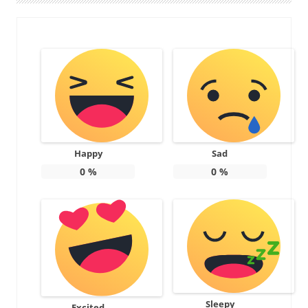
Happy
Sad
0
%
0
%
Sleepy
Excited