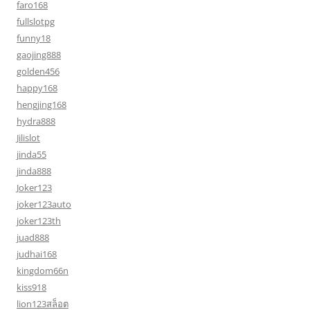
faro168
fullslotpg
funny18
gaojing888
golden456
happy168
hengjing168
hydra888
Jilislot
jinda55
jinda888
Joker123
joker123auto
joker123th
juad888
judhai168
kingdom66n
kiss918
lion123สล็อต