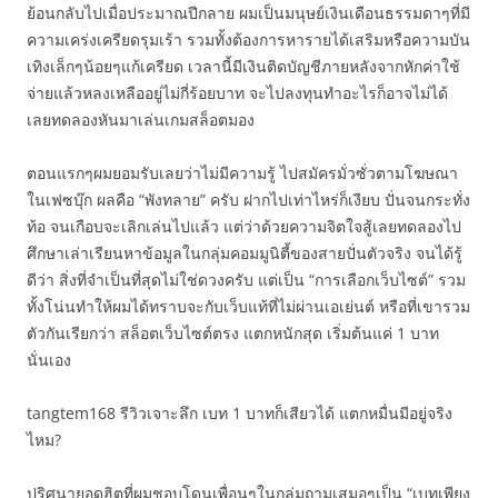
ย้อนกลับไปเมื่อประมาณปีกลาย ผมเป็นมนุษย์เงินเดือนธรรมดาๆที่มี
ความเคร่งเครียดรุมเร้า รวมทั้งต้องการหารายได้เสริมหรือความบัน
เทิงเล็กๆน้อยๆแก้เครียด เวลานี้มีเงินติดบัญชีภายหลังจากหักค่าใช้
จ่ายแล้วหลงเหลืออยู่ไม่กี่ร้อยบาท จะไปลงทุนทำอะไรก็อาจไม่ได้
เลยทดลองหันมาเล่นเกมสล็อตมอง
ตอนแรกๆผมยอมรับเลยว่าไม่มีความรู้ ไปสมัครมั่วซั่วตามโฆษณา
ในเฟซบุ๊ก ผลคือ “พังทลาย” ครับ ฝากไปเท่าไหร่ก็เงียบ ปั่นจนกระทั่ง
ท้อ จนเกือบจะเลิกเล่นไปแล้ว แต่ว่าด้วยความจิตใจสู้เลยทดลองไป
ศึกษาเล่าเรียนหาข้อมูลในกลุ่มคอมมูนิตี้ของสายปั่นตัวจริง จนได้รู้
ดีว่า สิ่งที่จำเป็นที่สุดไม่ใช่ดวงครับ แต่เป็น “การเลือกเว็บไซต์” รวม
ทั้งโน่นทำให้ผมได้ทราบจะกับเว็บแท้ที่ไม่ผ่านเอเย่นต์ หรือที่เขารวม
ตัวกันเรียกว่า สล็อตเว็บไซต์ตรง แตกหนักสุด เริ่มต้นแค่ 1 บาท
นั่นเอง
tangtem168 รีวิวเจาะลึก เบท 1 บาทก็เสียวได้ แตกหมื่นมีอยู่จริง
ไหม?
ปริศนายอดฮิตที่ผมชอบโดนเพื่อนๆในกลุ่มถามเสมอๆเป็น “เบทเพียง