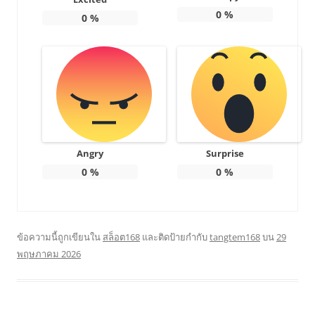
0
%
0
%
Angry
Surprise
0
%
0
%
ข้อความนี้ถูกเขียนใน
สล็อต168
และติดป้ายกำกับ
tangtem168
บน
29
พฤษภาคม 2026