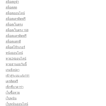
สล็อตยูฟ่า
สล็อตสด
สล็อตออนไลน์
สล็อตเครดิตฟรี
สล็อตเว็บตรง
สล็อตเว็บตรง 168
สล็อตเเครดิตฟรี
สล็อตแตกดี
สล็อตโจ๊กเกอร์
หนังออนไลน์
หวย24ออนไลน์
หวยฮานอยวันนี้
เกมยิงปลา
เข้าสู่ระบบ ufa191
เครดิตฟรี
เซ็กซี่บาคาร่า
เว็บซื้อหวย
เว็บพนัน
เว็บพนันออนไลน์