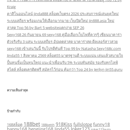
Kraig
คาสิโนออนไลน์ jinda888 สล็อตเว็บตรง 2026 ประสบการณ์เล่นยุคใหม่
ระบบเสถียร พร้อมเกมให้เลือกมากมาย เว็บเปิดใหม่ jin888.asia ใหม่
ล่าสุด Top 56 by Bart 5 websiteแตกง่าย SEP 26
Sexy168 26 กันยายน 69 sexy168 คู่มือเลือกเว็บไพ่ที่ควรรู้ เซียนบาคาร่า
ตัวจริงรับ 3 แสน ระบบเสถียร อัปเดตล่าสุด บาคาร่าสด ดีลเลอร์สาวสวย
sexy168 เข้าเล่นวันนี้ รับโปรดีทันที Top 99 by Natasha Sexy168c.com
Jinda55 1 สิงหาคม 2569 สล็อต55 มาตรฐานดี ระบบแน่น เล่นแล้วสบายใจ
ปั้นทุนจิ๋มเป็นทุนใหญ่ แนะนำเพื่อนรับ 5% ระบบทันสมัย รองรับทุกไลฟ์
สไตล์ สล็อตเครดิตฟรี สมัครไว้ก่อน คุ้มกว่า Top 24 by Jerilyn jin55.guru
ความเห็นล่าสุด
ป้ายกำกับ
188bet
918Kiss
fullslotpg
funny18
168สล็อต
188betth
Joker123
happy168
hengjing168
Jinda55
joker123auto