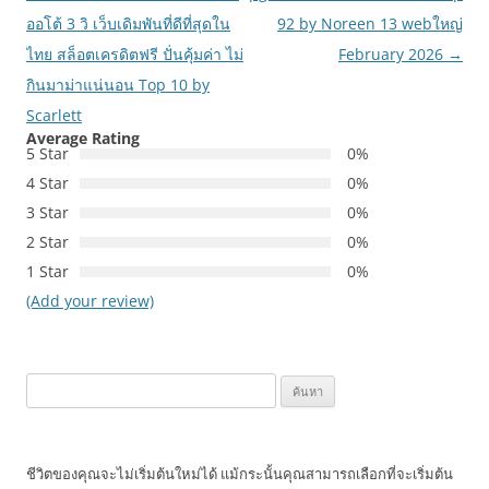
ออโต้ 3 วิ เว็บเดิมพันที่ดีที่สุดใน
92 by Noreen 13 webใหญ่
ไทย สล็อตเครดิตฟรี ปั่นคุ้มค่า ไม่
February 2026
→
กินมาม่าแน่นอน Top 10 by
Scarlett
Average Rating
5 Star
0%
4 Star
0%
3 Star
0%
2 Star
0%
1 Star
0%
(Add your review)
ค้นหา
สำหรับ:
ชีวิตของคุณจะไม่เริ่มต้นใหม่ได้ แม้กระนั้นคุณสามารถเลือกที่จะเริ่มต้น