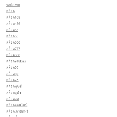
รอยัล558
สล็อต
สล็อต168
สล็อต456
สล็อต55
สล็อต66
สล็อต666
สล็อต777
สล็อต888
สล็อต918kiss
สล็อต99
สล็อตpg
สล็อตxo
สล็อตพุซซี่
สล็อตยูฟ่า
สล็อตสด
สล็อตออนไลน์
สล็อตเครดิตฟรี