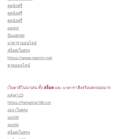
ดูหนังฟรี
ดูหนังฟรี
ดูหนังฟรี
pgslot
ปั่นแตก66
บาคาร่าออนไลน์
สล็อตเว็บตรง
https://www.ngernn.net
หวยออนไลน์
เว็บคาสิโนน่าเล่น ทั้ง
สล็อต
และ
บาคาร่า
ตึงจริงแตกบ่อยมาก
joker123
https://hengjing168.run
slot เว็บตรง
slot99
slot66
สล็อตเว็บตรง