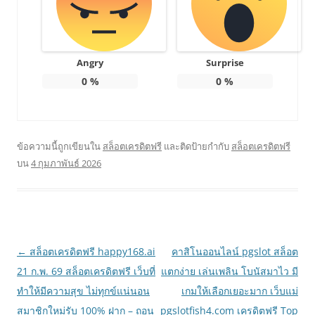
Angry
Surprise
0
%
0
%
ข้อความนี้ถูกเขียนใน
สล็อตเครดิตฟรี
และติดป้ายกำกับ
สล็อตเครดิตฟรี
บน
4 กุมภาพันธ์ 2026
เมนู
←
สล็อตเครดิตฟรี happy168.ai
คาสิโนออนไลน์ pgslot สล็อต
นำทาง
21 ก.พ. 69 สล็อตเครดิตฟรี เว็บที่
แตกง่าย เล่นเพลิน โบนัสมาไว มี
เรื่อง
ทำให้มีความสุข ไม่ทุกข์แน่นอน
เกมให้เลือกเยอะมาก เว็บแม่
สมาชิกใหม่รับ 100% ฝาก – ถอน
pgslotfish4.com เครดิตฟรี Top