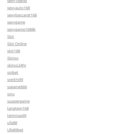
sexy168vip
sexyauto168
sexybaccarat168
sexygame
sexygame1688k
Slot
Slot Online
slot168
Slotxo
slotxo24hr
soibet
sretthi99
ssgame666
ssru
suppergame
tangtem168
temmax69
ufa88
Ufa89bet