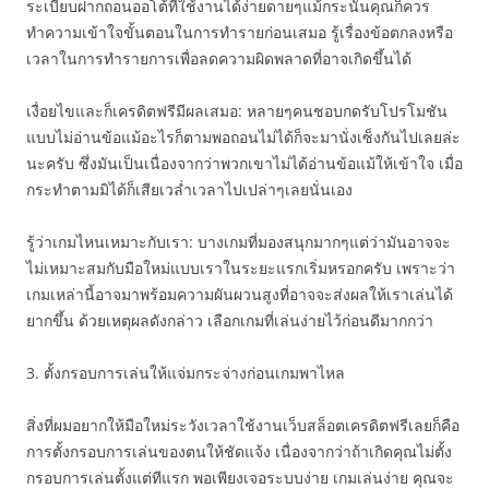
ระเบียบฝากถอนออโต้ที่ใช้งานได้ง่ายดายๆแม้กระนั้นคุณก็ควร
ทำความเข้าใจขั้นตอนในการทำรายก่อนเสมอ รู้เรื่องข้อตกลงหรือ
เวลาในการทำรายการเพื่อลดความผิดพลาดที่อาจเกิดขึ้นได้
เงื่อยไขและก็เครดิตฟรีมีผลเสมอ: หลายๆคนชอบกดรับโปรโมชัน
แบบไม่อ่านข้อแม้อะไรก็ตามพอถอนไม่ได้ก็จะมานั่งเซ็งกันไปเลยล่ะ
นะครับ ซึ่งมันเป็นเนื่องจากว่าพวกเขาไม่ได้อ่านข้อแม้ให้เข้าใจ เมื่อ
กระทำตามมิได้ก็เสียเวล่ำเวลาไปเปล่าๆเลยนั่นเอง
รู้ว่าเกมไหนเหมาะกับเรา: บางเกมที่มองสนุกมากๆแต่ว่ามันอาจจะ
ไม่เหมาะสมกับมือใหม่แบบเราในระยะแรกเริ่มหรอกครับ เพราะว่า
เกมเหล่านี้อาจมาพร้อมความผันผวนสูงที่อาจจะส่งผลให้เราเล่นได้
ยากขึ้น ด้วยเหตุผลดังกล่าว เลือกเกมที่เล่นง่ายไว้ก่อนดีมากกว่า
3. ตั้งกรอบการเล่นให้แจ่มกระจ่างก่อนเกมพาไหล
สิ่งที่ผมอยากให้มือใหม่ระวังเวลาใช้งานเว็บสล็อตเครดิตฟรีเลยก็คือ
การตั้งกรอบการเล่นของตนให้ชัดแจ้ง เนื่องจากว่าถ้าเกิดคุณไม่ตั้ง
กรอบการเล่นตั้งแต่ทีแรก พอเพียงเจอระบบง่าย เกมเล่นง่าย คุณจะ