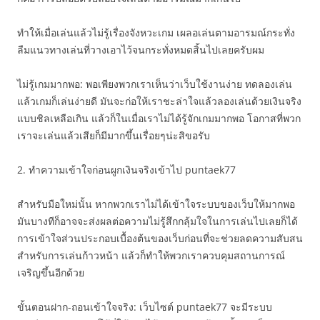
ทำให้เมื่อเล่นแล้วไม่รู้เรื่องจังหวะเกม เผลอเล่นตามอารมณ์กระทั่ง
ลืมแนวทางเล่นที่วางเอาไว้จนกระทั่งหมดสิ้นไปเลยครับผม
ไม่รู้เกมมากพอ: พอเพียงพวกเราเห็นว่าเว็บใช้งานง่าย ทดลองเล่น
แล้วเกมก็เล่นง่ายดี มันจะก่อให้เราชะล่าใจแล้วลองเล่นด้วยเงินจริง
แบบชิลเหลือเกิน แล้วก็ในเมื่อเราไม่ได้รู้จักเกมมากพอ โอกาสที่พวก
เราจะเล่นแล้วเสียก็มีมากขึ้นเรื่อยๆน่ะสิขอรับ
2. ทำความเข้าใจก่อนผูกเงินจริงเข้าไป puntaek77
สำหรับมือใหม่นั้น หากพวกเราไม่ได้เข้าใจระบบของเว็บให้มากพอ
มันบางทีก็อาจจะส่งผลต่อความไม่รู้สึกกลุ้มใจในการเล่นไปเลยก็ได้
การเข้าใจส่วนประกอบเบื้องต้นของเว็บก่อนที่จะช่วยลดความสับสน
สำหรับการเล่นก้าวหน้า แล้วก็ทำให้พวกเราควบคุมสถานการณ์
เจริญขึ้นอีกด้วย
ขั้นตอนฝาก-ถอนเข้าใจจริง: เว็บไซต์ puntaek77 จะมีระบบ