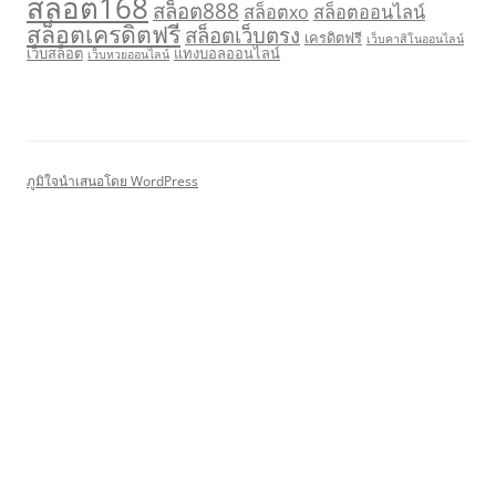
สล็อต168
สล็อต888
สล็อตxo
สล็อตออนไลน์
สล็อตเครดิตฟรี
สล็อตเว็บตรง
เครดิตฟรี
เว็บคาสิโนออนไลน์
เว็บสล็อต
แทงบอลออนไลน์
เว็บหวยออนไลน์
ภูมิใจนำเสนอโดย WordPress