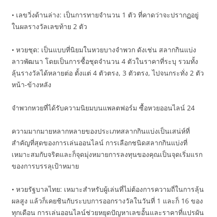
• เลขวิ่งด้านล่าง: เป็นการทายจำนวน 1 ตัว ที่คาดว่าจะปรากฏอยู่
ในผลรางวัลเลขท้าย 2 ตัว
• หวยชุด: เป็นแบบที่นิยมในหวยบางจำพวก ดังเช่น สลากกินแบ่ง
ลาวพัฒนา โดยเป็นการซื้อชุดจำนวน 4 ตัวในราคาที่ระบุ รวมทั้ง
ลุ้นรางวัลได้หลายต่อ ตั้งแต่ 4 ตัวตรง, 3 ตัวตรง, ไปจนกระทั่ง 2 ตัว
หน้า-ข้างหลัง
จำพวกหวยที่ได้รับความนิยมบนแพลตฟอร์ม ซื้อหวยออนไลน์ 24
ความมากมายหลากหลายของประเภทสลากกินแบ่งเป็นเสน่ห์ที่
สำคัญที่สุดของการเล่นออนไลน์ การเลือกชนิดสลากกินแบ่งที่
เหมาะสมกับจริตและก็จุดมุ่งหมายการลงทุนของคุณเป็นจุดเริ่มแรก
ของการบรรลุเป้าหมาย
• หวยรัฐบาลไทย: เหมาะสำหรับผู้เล่นที่ไม่ต้องการความถี่ในการลุ้น
ผลสูง แล้วก็เคยชินกับระบบการออกรางวัลในวันที่ 1 และก็ 16 ของ
ทุกเดือน การเล่นออนไลน์ช่วยหยุดปัญหาเลขอั้นและราคาที่แปรผัน