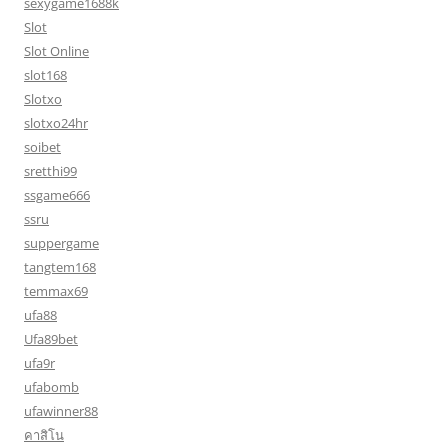
sexygame1688k
Slot
Slot Online
slot168
Slotxo
slotxo24hr
soibet
sretthi99
ssgame666
ssru
suppergame
tangtem168
temmax69
ufa88
Ufa89bet
ufa9r
ufabomb
ufawinner88
คาสิโน