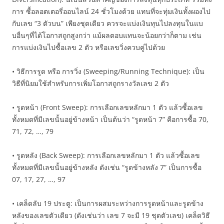
การ ซื้อลอตเตอรี่ออนไลน์ 24 ชั่วโมงด้วย แทนที่จะทุ่มเงินทั้งผองไป
กับเลข “3 ตัวบน” เพียงชุดเดียว ควรจะแบ่งเงินทุนไปลงทุนในแบ
บอื่นๆที่ได้โอกาสถูกสูงกว่า แม้ผลตอบแทนจะน้อยกว่าก็ตาม เช่น
การแบ่งเงินไปซื้อเลข 2 ตัว หรือเลขวิ่งควบคู่ไปด้วย
• วิธีการรูด หรือ การวิ่ง (Sweeping/Running Technique): เป็น
วิธีที่นิยมใช้สำหรับการเพิ่มโอกาสถูกรางวัลเลข 2 ตัว
• รูดหน้า (Front Sweep): การเลือกเลขหลักมา 1 ตัว แล้วซื้อเลข
ทั้งหมดที่มีเลขนั้นอยู่ข้างหน้า เป็นต้นว่า “รูดหน้า 7” คือการซื้อ 70,
71, 72, …, 79
• รูดหลัง (Back Sweep): การเลือกเลขหลักมา 1 ตัว แล้วซื้อเลข
ทั้งหมดที่มีเลขนั้นอยู่ข้างหลัง ดังเช่น “รูดข้างหลัง 7” เป็นการซื้อ
07, 17, 27, …, 97
• เคล็ดลับ 19 ประตู: เป็นการผสมระหว่างการรูดหน้าและรูดข้าง
หลังของเลขตัวเดียว (ดังเช่นว่า เลข 7 จะมี 19 ชุดตัวเลข) เคล็ดวิธี