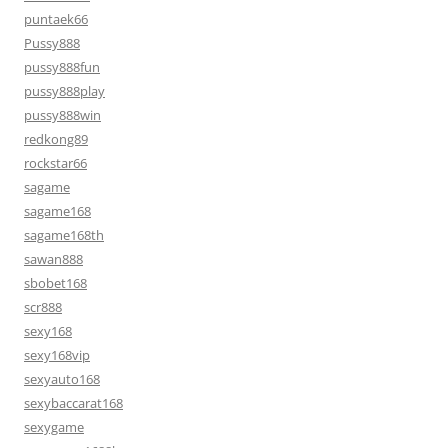
puntaek66
Pussy888
pussy888fun
pussy888play
pussy888win
redkong89
rockstar66
sagame
sagame168
sagame168th
sawan888
sbobet168
scr888
sexy168
sexy168vip
sexyauto168
sexybaccarat168
sexygame