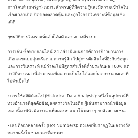
ดาวโจนส์ (สหรัฐฯ) เหมาะสำหรับผู้ที่มีความรู้และมีความเข้าใจใน
เรื่องเวลาเปิด-ปิดของตลาดหุ้น และถูกใจการวิเคราะห์ข้อมูลเชิง
สถิติ
ยุทธวิธีการวิเคราะห์แล้วก็คัดตัวเลขอย่างมีระบบ
การเล่น ซื้อหวยออนไลน์ 24 อย่างมีแผนการคือการก้าวผ่านการ
เลือกเลขแบบสุ่มหรือตามความรู้สึก ไปสู่การตัดสินใจที่อิงกับข้อมูล
และการวิเคราะห์ แม้ว่าจะไม่มีสูตรสำเร็จที่ค้ำประกันผล 100% แต่
ว่าวิถีทางเหล่านี้สามารถเพิ่มความเป็นไปได้และก็ลดการคาดเดาที่
ไม่จำเป็นได้
• การใช้สถิติย้อนไป (Historical Data Analysis): หนึ่งในอุปกรณ์ที่
ทรงอำนาจที่สุดคือข้อมูลผลรางวัลในอดีต ผู้เล่นสามารถนำข้อมูล
เหล่านี้มาพินิจพิจารณาเพื่อมองหาแนวโน้มต่างๆ ยกตัวอย่างเช่น:
• เลขที่ออกหลายครั้ง (Hot Numbers): ตัวเลขที่ปรากฏในผลรางวัล
หลายครั้งในช่วงเวลาที่ผ่านมา