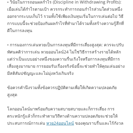
• วินัยในการถอนผลกำไร (Discipline in Withdrawing Profits):
เมื่อเล่นได้กำไรตามเป้า ควรกระทำการถอนกำไรส่วนใดส่วนหนึ่ง
ออกจากระบบเก็บไว้ รวมทั้งใช้เพียงเงินทุนเริ่มในการเล่นต่อไป วิธี
การแบบนี้จะช่วยป้องกันผลกำไรที่ทำมาได้รวมทั้งสร้างความรู้สึกที่
ดีในการลงทุน
• การมองการเล่นหวยเป็นการลงทุนที่มีการเสี่ยงสูงสุด: ควรจะปรับ
ทัศนคติว่าการเล่น หวยออนไลน์24 ไม่ใช่วิธีการสร้างรายได้หลัก
แต่ว่าเป็นแบบอย่างหนึ่งของความรื่นเริงใจหรือการลงทุนที่มีการ
เสี่ยงสูงมากมาย การยอมรับเรื่องจริงข้อนี้จะช่วยทำให้คุณเล่นอย่าง
มีสติสัมปชัญญะและไม่มุ่งหวังเกินจริง
ข้อควรคำนึงรวมทั้งข้อควรปฏิบัติตามเพื่อให้เกิดความปลอดภัย
สูงสุด
โลกออนไลน์มาพร้อมกับความสบายสบายและก็การเสี่ยง การ
ตระหนักรู้แล้วก็กระทำตามวิถีทางด้านความปลอดภัยจะช่วยให้
ประสบการณ์การเล่น
หวย24ออนไลน์
ของคุณราบรื่นและไร้กังวล