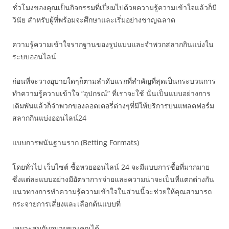
ชั่วโมงของคุณเป็นกิจกรรมที่เปี่ยมไปด้วยความรู้ความเข้าใจแล้วก็มี
วินัย สำหรับผู้ที่พร้อมจะศึกษาและเริ่มอย่างชาญฉลาด
ความรู้ความเข้าใจรากฐานของรูปแบบและจำพวกสลากกินแบ่งใน
ระบบออนไลน์
ก่อนที่จะวางอุบายใดๆก็ตามลำดับแรกที่สำคัญที่สุดเป็นกระบวนการ
ทำความรู้ความเข้าใจ “อุปกรณ์” ที่เราจะใช้ นั่นเป็นแบบอย่างการ
เดิมพันแล้วก็จำพวกของลอตเตอรี่ต่างๆที่มีให้บริการบนแพลตฟอร์ม
สลากกินแบ่งออนไลน์24
แบบการพนันฐานราก (Betting Formats)
โดยทั่วไป เว็บไซต์ ซื้อหวยออนไลน์ 24 จะมีแบบการซื้อที่มากมาย
ซึ่งแต่ละแบบอย่างมีอัตราการจ่ายและความน่าจะเป็นที่แตกต่างกัน
แนวทางการทำความรู้ความเข้าใจในส่วนนี้จะช่วยให้คุณสามารถ
กระจายการเสี่ยงและเลือกต้นแบบที่
เหมาะสมกับอุบายของคุณได้