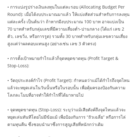
• การแบ่งรูปร่างเงินลงทุนในแต่ละรอบ (Allocating Budget Per
Round): เมื่อได้งบประมาณมาแล้ว ให้แบ่งสัดส่วนสำหรับการลงทุน
แต่ละครั้ง เป็นต้นว่า ถ้าหากมีงบประมาณ 100 บาท อาจแบ่งเป็น
70 บาทสำหรับกลุ่มเลขที่มีความเสี่ยงต่ำ-ปานกลาง (ได้แก่ เลข 2
ตัว, เลขวิ่ง, หรือการรูด) รวมทั้ง 30 บาทสำหรับกลุ่มเลขความเสี่ยง
สูงแต่ว่าผลตอบแทนสูง (อย่างเช่น เลข 3 ตัวตรง)
• การตั้งเป้าหมายกำไรแล้วก็จุดหยุดขาดทุน (Profit Target &
Stop-Loss):
• วัตถุประสงค์กำไร (Profit Target): กำหนดว่าแม้ได้กำไรถึงจุดไหน
แล้วจะหยุดเล่นในวันนั้นหรือในรอบนั้น เพื่อคุ้มครองป้องกันความ
โลภละโมบที่อาจทำให้กำไรที่ได้มาหายไป
• จุดหยุดขาดทุน (Stop-Loss): ระบุว่าแม้เสียตังค์ถึงจุดไหนแล้วจะ
หยุดเล่นทันทีโดยไม่มีข้อแม้ เพื่อป้องกันการ “ถัวเฉลี่ย” หรือการไล่
ตามทุนคืน ซึ่งชอบนำมาซึ่งการสูญเสียที่หนักกว่าเดิม