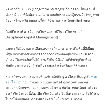
• ยุทธวิธีระยะยาว (Long-term Strategy): ถ้าเกิดคุณเป็นผู้เล่นที่
ค่อยๆ มีเวลาพินิจพิจารณานาน และก็ปรารถนาลุ้นรางวัลใหญ่ หวย
รัฐบาลไทย หรือ ลอตเตอรี่หุ้น ที่อิงตามตลาดใหญ่ๆคือคำตอบ
ศิลป์ที่การบริหารจัดการเงินทุนอย่างมีวินัย (The Art of
Disciplined Capital Management)
แม้กระทั่งมีอุบายการเลือกเลขและก็แนวทางการเดิมพันที่ดีเยี่ยม
ที่สุด แต่ถ้าหากขาดการจัดการจัดการเงินลงทุนอย่างมีวินัย ความ
สำเร็จก็ไม่อาจเกิดขึ้นได้อย่างยั่งยืน นี่คือส่วนที่สำคัญที่สุดที่จะ
ตัดสินว่าคุณจะเป็นผู้เล่นที่บรรลุผลสำเร็จหรือคนที่ล้มเหลว
• การกำหนดงบประมาณที่แน่ชัด (Setting a Clear Budget):
หวย
ออนไลน์24
ก่อนเริ่มเล่น หวยออนไลน์24 คุณต้องกำหนดงบ
ประมาณที่ชัดเจนและก็แน่นอน (ดังเช่น ต่อวัน, ต่ออาทิตย์, หรือต่อ
งวด) เงินจำนวนนี้ต้องเป็น เงินเย็น หรือเงินที่พร้อมจะสูญเสียได้โดย
ไม่ก่อให้เกิดผลเสียต่อรายจ่ายที่จำเป็นในชีวิตประจำวัน