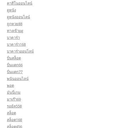
คาสิโนออนไลน์
ดูหนัง
ดูหนังออนไลน์
ถูกหวย88
ทางเข้าpg
บาคาร่า
บาคาร่า168
บาคาร่าออนไลน์
ปั่นสล็อต
ปั่นแตก66
ปั่นแตก77
พนันออนไลน์
พอต
มันนี่เกม
มาเก๊า69
รอยัล558
สล็อต
สล็อต168
สล็อต456