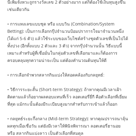
นี้เพิ่มจังหวะถูกรางวัลเลข 2 ตัวอย่างมาก แต่ก็ต้องใช้เงินทุนสูงขึ้น
เช่นเดียวกัน
• การแทงเลขแบบชุด หรือ แบบวิน (Combination/System
Betting): เป็นการเลือกกรุ๊ปจำนวนป้อมปราการใจมาจำนวนหนึ่ง
(ได้แก่ 5-6 ตัว) แล้วใช้ระบบของเว็บไซต์สร้างชุดตัวเลขที่เป็นไปได้
ทั้งปวง (อีกทั้งแบบ 2 ตัวและ 3 ตัว) จากกรุ๊ปจำนวนนั้น วิธีแบบนี้
เหมาะสำหรับผู้ที่เชื่อมั่นในกลุ่มตัวเลขที่เลือกมาและก็ต้องการ
ครอบคลุมทุกความน่าจะเป็น แต่ต้องคำนวณต้นทุนให้ดี
• การเลือกจำพวกสลากกินแบ่งให้สอดคล้องกับกลยุทธ์:
• วิธีการระยะสั้น (Short-term Strategy): ถ้าหากคุณมีเวลาเฝ้า
ติดตามแล้วก็อยากผลตอบแทนที่เร็ว ลอตเตอรี่ยี่กี คือตัวเลือกที่เยี่ยม
ที่สุด แม้กระนั้นต้องมีระเบียบสูงมากสำหรับการเข้าแล้วก็ออก
• กลยุทธ์ระยะกึ่งกลาง (Mid-term Strategy): หากคุณปรารถนาลุ้น
ผลทุกเมื่อเชื่อวัน แต่ยังมีเวลาให้พินิจพิจารณา ลอตเตอรี่ฮานอย
หรือ สลากกินแบ่งลาว เป็นตัวเลือกที่สมดุล