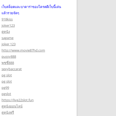
เว็บสล็อตและบาคาร่าของโครตดีเว็บนี้เล่น
แล้วรวยจัดๆ
918kiss
joker123
ดูหนัง
sagame
joker 123
http://www.movie87hd.com
pussy888
พุซซี่888
sexybaccarat
pg slot
pg slot
pg99
pgslot
https://live22slot.fun
ดูหนังออนไลน์
ดูหนังฟรี