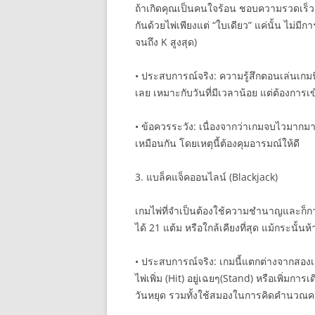
ถ้าเกิดคุณเป็นคนใจร้อน ชอบความรวดเร็ว จ
กันด้วยไพ่เพียงแต่ “ใบเดียว” แค่นั้น ไม่มีก
จนถึง K สูงสุด)
• ประสบการณ์จริง: ความรู้สึกตอนเล่นเกมน
เลย เหมาะกับวันที่มีเวลาน้อย แต่ต้องการเ
• ข้อควรระวัง: เนื่องจากว่าเกมจบไวมากมาย
เหมือนกัน โดยเหตุนี้ต้องคุมอารมณ์ให้ดี
3. แบล็คแจ็คออนไลน์ (Blackjack)
เกมไพ่ที่จำเป็นต้องใช้ความชำนาญและก็กา
ได้ 21 แต้ม หรือใกล้เคียงที่สุด แม้กระนั้นห
• ประสบการณ์จริง: เกมนี้แตกต่างจากสองเ
ไพ่เพิ่ม (Hit) อยู่เฉยๆ(Stand) หรือเพิ่มก
วันหยุด รวมทั้งใช้สมองในการคิดคำนวณค