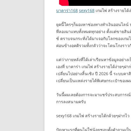
บาคาร่า168
sexy168
เกมไพ่ สร้างรายได้ง่
ยุคนี้ใครๆก็มองหาช่องทางทำเงินออนไลน์ 
ที่ลองมาแทบทั้งหมดทุกอย่าง ตั้งแต่ขายส
ซ์ ตราบจนกระทั่งได้มาเจอกับโลกของเกม
ค่อนข้างอคติรวมทั้งกลัวว่าจะโดนโกงราวก
แต่ว่าภายหลังที่ได้เล่าเรียนหาข้อมูลอย่าง
เองที่ บาคาร่า เกมไพ่ สร้างรายได้ง่ายๆฝากไ
เปลี่ยนไปอย่างสิ้นเชิง ปี 2026 นี้ ระบบ
เปลี่ยนเป็นแหล่งรายได้พิเศษกระเป๋าของผ
วันนี้ผมเลยต้องการจะมาแชร์ประสบการณ์แบบ
การลงสนามครับ
sexy168 เกมไพ่ สร้างรายได้กล้วยๆฝากไว เบิก
ปัญหาแรกที่คนไม่ใช่น้อยชอบตั้งคำถามเป