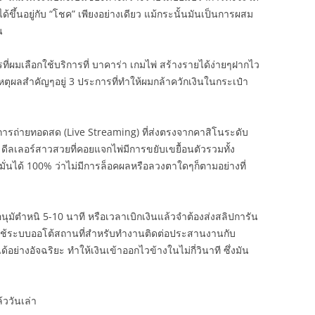
้ขึ้นอยู่กับ “โชค” เพียงอย่างเดียว แม้กระนั้นมันเป็นการผสม
น
ี่ผมเลือกใช้บริการที่ บาคาร่า เกมไพ่ สร้างรายได้ง่ายๆฝากไว
น มีเหตุผลสำคัญๆอยู่ 3 ประการที่ทำให้ผมกล้าควักเงินในกระเป๋า
การถ่ายทอดสด (Live Streaming) ที่ส่งตรงจากคาสิโนระดับ
ลเลอร์สาวสวยที่คอยแจกไพ่มีการขยับเขยื้อนตัวรวมทั้ง
่อมั่นได้ 100% ว่าไม่มีการล็อคผลหรือลวงตาใดๆก็ตามอย่างที่
นุมัตำหนิ 5-10 นาที หรือเวลาเบิกเงินแล้วจำต้องส่งสลิปการัน
นี่ใช้ระบบออโต้สถานที่สำหรับทำงานติดต่อประสานงานกับ
่างอัจฉริยะ ทำให้เงินเข้าออกไวข้างในไม่กี่วินาที ซึ่งมัน
้ววันเล่า