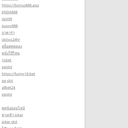
https://bonus888.asia
JINDA888
slot99
pussy888
บาคาร่า
slotxo24hr
สล็อตทดลอง
หนังโป๊ไทย
1xbet
pgslot
https://funny18.bet
pg slot
allbet24
pgslot
ดูหนังออนไลน์
ทางเข้า joker
joker slot