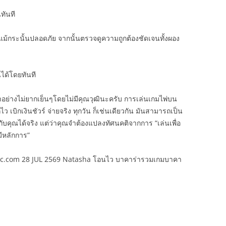
ทันที
ยแม้กระนั้นปลอดภัย จากนั้นตรวจดูความถูกต้องชัดเจนทั้งผอง
ได้โดยทันที
อย่างไม่ยากเย็นๆโดยไม่มีคุณวุฒินะครับ การเล่นเกมไพ่บน
เบิกเงินชัวร์ จ่ายจริง ทุกวัน ก็เช่นเดียวกัน มันสามารถเป็น
กับคุณได้จริง แต่ว่าคุณจำต้องแปลงทัศนคติจากการ “เล่นเพื่อ
ีหลักการ”
8c.com 28 JUL 2569 Natasha โอนไว บาคาร่ารวมเกมบาคา