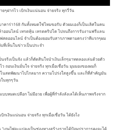
ายๆฝากไว เบิกเงินแน่นอน จ่ายจริง ทุกวี่วัน
บาคาร่า168 กันทั้งหมดใช่ไหมขอรับ ตัวผมเองก็เป็นเลิศในคน
ินค้าออนไลน์ เทรดหุ้น เทรดคริปโต ไปจนถึงการรับงานฟรีแลน
ไพ่สดออนไลน์ จำเป็นต้องยอมรับสารภาพตามตรงว่าทีแรกๆผม
ับที่เห็นในข่าวเป็นประจำ
เป็นจริงเป็นจัง แล้วก็ตัดสินใจนำเงินเล็กๆมาทดลองเล่นด้วยตัว
ว ถอนเงินมั่นใจ จ่ายจริง ทุกเมื่อเชื่อวัน มุมมองของผมก็
คาสิโนสดพัฒนาไปไกลมาก ความโปร่งใสสูงขึ้น และก็ที่สำคัญมัน
มในทุกๆวัน
หมดเปลือก ไม่มีอวย เพื่อผู้ที่กำลังลังเลได้เห็นภาพจริงจาก
เงินแน่นอน จ่ายจริง ทุกเมื่อเชื่อวัน ได้ยังไง
็น “เกมไพ่จะแปลงเป็นช่องทางสร้างรายได้ป้อมปราการคงจะได้