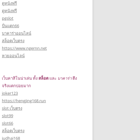
ดูหนังฟรี
ดูหนังฟรี
pgslot
ปั่นแตก66
บาคาร่าออนไลน์
สล็อตเว็บตรง
https://www.ngernn.net
หวยออนไลน์
เว็บคาสิโนน่าเล่น ทั้ง
สล็อต
และ
บาคาร่า
ตึง
จริงแตกบ่อยมาก
joker123
https://hengjing168.run
slot เว็บตรง
slot99
slot66
สล็อตเว็บตรง
judhai168