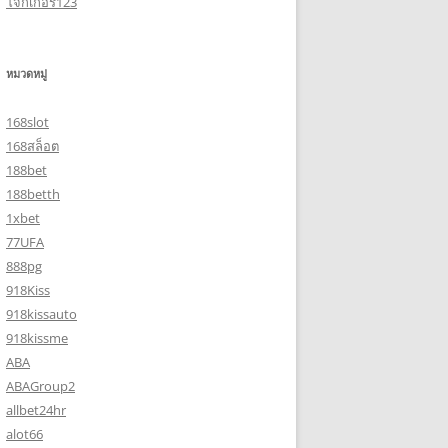
โจ๊กเกอร์123
หมวดหมู่
168slot
168สล็อต
188bet
188betth
1xbet
77UFA
888pg
918Kiss
918kissauto
918kissme
ABA
ABAGroup2
allbet24hr
alot66