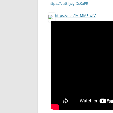
https://cutt.ly/grXxKaPR
https://t.co/fV1MMEIwfV