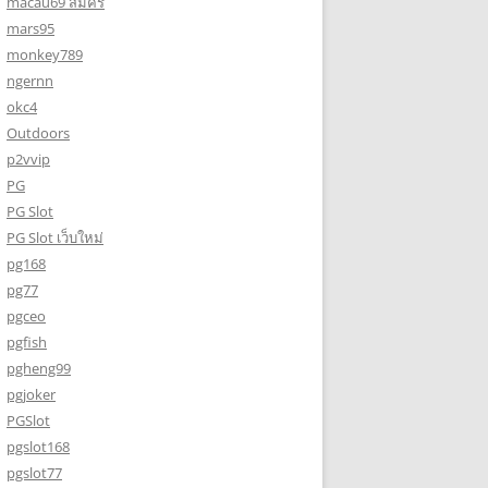
macau69 สมัคร
mars95
monkey789
ngernn
okc4
Outdoors
p2vvip
PG
PG Slot
PG Slot เว็บใหม่
pg168
pg77
pgceo
pgfish
pgheng99
pgjoker
PGSlot
pgslot168
pgslot77