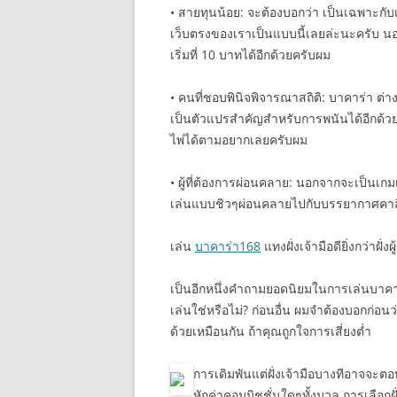
• สายทุนน้อย: จะต้องบอกว่า เป็นเฉพาะกับเว
เว็บตรงของเราเป็นแบบนี้เลยล่ะนะครับ นอ
เริ่มที่ 10 บาทได้อีกด้วยครับผม
• คนที่ชอบพินิจพิจารณาสถิติ: บาคาร่า ต
เป็นตัวแปรสำคัญสำหรับการพนันได้อีกด้วย
ไพ่ได้ตามอยากเลยครับผม
• ผู้ที่ต้องการผ่อนคลาย: นอกจากจะเป็นเกม
เล่นแบบชิวๆผ่อนคลายไปกับบรรยากาศคาสิ
เล่น
บาคาร่า168
แทงฝั่งเจ้ามือดียิ่งกว่าฝั่งผ
เป็นอีกหนึ่งคำถามยอดนิยมในการเล่นบาคาร่าอ
เล่นใช่หรือไม่? ก่อนอื่น ผมจำต้องบอกก่อน
ด้วยเหมือนกัน ถ้าคุณถูกใจการเสี่ยงต่ำ
การเดิมพันแต่ฝั่งเจ้ามือบางทีอาจจะต
หักค่าคอมมิชชั่นใดๆทั้งมวล การเลือกฝั