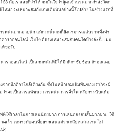
68 กับเราเลยก็ว่าได้ ผมมั่นใจว่าผู้คนจำนวนมากกำลังวิตก
้ไหม? จะเหมาะสมกับเกมเดิมพันอย่างนี้รึเปล่า? ในช่วงแรกที่
ับการพนันมากมายนัก แม้กระนั้นผมก็ยังสามารถเล่นรวมทั้งทำ
า บาคาร่าออนไลน์ เว็บไซต์ตรงเหมาะสมกับคนใดบ้างล่ะก็… ผม
แท้ขอรับ
บาคาร่าออนไลน์ เป็นเกมพนันที่มิได้มีกติกาซับซ้อน ถ้าคุณเคย
องจากมีกติกาใกล้เคียงกัน ซึ่งในหน้าเกมเดิมพันของเราก็จะมี
ไม่ว่าจะเป็นการแพ้ชนะ การพนัน การจั่วไพ่ หรือการนับแต้ม
ไพ่ที่ใช้เวลาในการเล่นน้อยมาก การเล่นต่อรอบสั้นมากมาย ใช้
วดเร็ว เหมาะกับคนที่อยากเล่นแต่ว่าเกลียดเล่นนาน ไม่
แน่ๆ