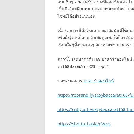
แบบชิวๆเลยล่ะครับ อย่างที่คุณเห็นแล้วว่า
เป็นมือใหม่ฝึกเล่นแบบผม สายทุนน้อย ไม่อ
โจทย์ได้อย่างแน่นอน
เนื่องจากว่านี่คือต้นแบบเกมเดิมพันที่ใช้เวล
หรือฝั่งผู้เล่นก็ตาม ถ้าเกิดคุณพอใจก็มาส
เนียมใดๆทั้งปวงแน่ๆ อย่าคอยช้า บาคาร่า
ดาวน์โหลดบาคาร่า168 บาคาร่าออนไลน์ 
ร่า168ปลอดภัย100% Top 21
ขอขอบคุณby
บาคาร่าออนไลน์
https://rebrand.ly/sexybaccarat168-f
https://cutly.info/sexybaccarat168-fun
https://shorturl.asia/gWivc