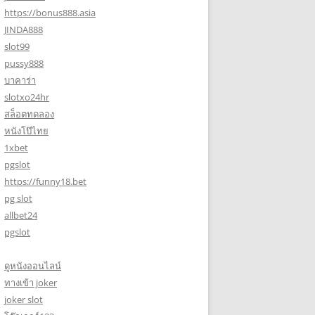
https://bonus888.asia
JINDA888
slot99
pussy888
บาคาร่า
slotxo24hr
สล็อตทดลอง
หนังโป๊ไทย
1xbet
pgslot
https://funny18.bet
pg slot
allbet24
pgslot
ดูหนังออนไลน์
ทางเข้า joker
joker slot