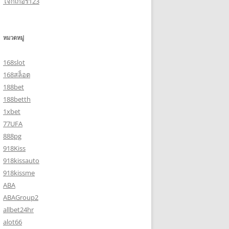
โจ๊กเกอร์123
หมวดหมู่
168slot
168สล็อต
188bet
188betth
1xbet
77UFA
888pg
918Kiss
918kissauto
918kissme
ABA
ABAGroup2
allbet24hr
alot66