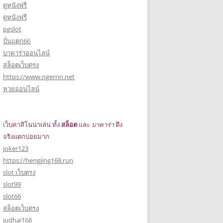
ดูหนังฟรี
ดูหนังฟรี
pgslot
ปั่นแตก66
บาคาร่าออนไลน์
สล็อตเว็บตรง
https://www.ngernn.net
หวยออนไลน์
เว็บคาสิโนน่าเล่น ทั้ง
สล็อต
และ
บาคาร่า
ตึง
จริงแตกบ่อยมาก
joker123
https://hengjing168.run
slot เว็บตรง
slot99
slot66
สล็อตเว็บตรง
judhai168