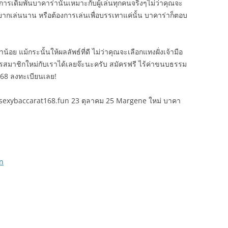
 การเดิมพันบาคาร่านั้นเหมาะกับผู้เล่นทุกคนจริงๆไม่ว่าคุณจะ
ยากเล่นนาน หรือต้องการเล่นเพื่อบรรเทาแค่นั้น บาคาร่าก็ตอบ
าน้อย แม้กระนั้นให้ผลลัพธ์ที่ดี ไม่ว่าคุณจะเลือกแทงฝั่งเจ้ามือ
มัครสมาชิกใหม่กับเราได้เลยจ๊ะนะครับ สมัครฟรี ไร้ค่าขนบธรรม
168 ลงทะเบียนเลย!
sexybaccarat168.fun 23 ตุลาคม 25 Margene ใหม่ บาคา
un