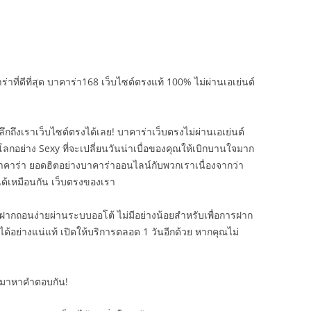
าที่ดีที่สุด บาคาร่า168 เว็บไซต์ตรงแท้ 100% ไม่ผ่านเอเย่นต์
ลึกถึงเราเว็บไซต์ตรงได้เลย! บาคาร่าเว็บตรงไม่ผ่านเอเย่นต์
กอย่าง Sexy ที่จะเปลี่ยนวันน่าเบื่อของคุณให้เบิกบานใจมาก
บาคาร่า ยอดฮิตอย่างบาคาร่าออนไลน์กับพวกเราเนื่องจากว่า
ด้เหมือนกัน เว็บตรงของเรา
ากถอนง่ายผ่านระบบออโต้ ไม่มีอย่างน้อยสำหรับเพื่อการฝาก
้อย่างแน่แท้ เปิดให้บริการตลอด 1 วันอีกด้วย หากคุณไม่
? มาหาคำตอบกัน!