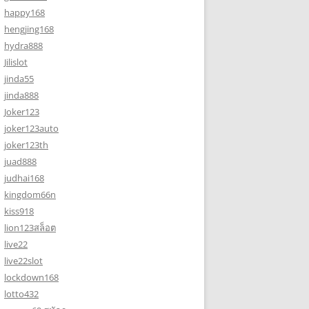
happy168
hengjing168
hydra888
Jilislot
jinda55
jinda888
Joker123
joker123auto
joker123th
juad888
judhai168
kingdom66n
kiss918
lion123สล็อต
live22
live22slot
lockdown168
lotto432