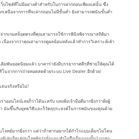
็บไซต์ที่ไม่มีอย่างต่ำสำหรับในการฝากถอนเพียงแค่นั้น ซึ่ง
กเหนือจากการที่จะฝากถอนไม่มีขั้นต่ำ ยังสามารถพนันขั้นต่ำ
่างจากเกมสล็อตตรงที่คุณสามารถใช้การพินิจพิจารณาสถิติมา
 เนื่องจากว่าคุณสามารถดูผลย้อนหลังแล้วทำการวิเคราะห์เค้า
เดิมพันยอดนิยมแล้ว บาคาร่ายังมีบรรยากาศดีๆที่ช่วยให้คุณได้
โนจากการถ่ายทอดสดด้วยระบบ Live Dealer อีกด้วย!
ู้เล่นจริงหรือไม่?
อนไลน์เลยก็ว่าได้นะครับ แทงฝั่งเจ้ามือดีมากยิ่งกว่าฝั่งผู้
ว่า มันขึ้นกับยุทธวิธีและก็วัตถุประสงค์ในการพนันของคุณด้วย
อบโจทย์มากยิ่งกว่า แต่ว่าถ้าหากอยากได้กำไรแบบเต็มๆไม่โดน
่งผู้เล่นก็จะตอบโจทย์กว่านั่นเอง ทำไมถึงเป็นแบบนั้น? บาคา