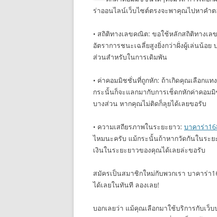
ร่าออนไลน์เว็บไซต์ตรงจะพาคุณไปหาคำต
• สถิติทางเลขคณิต: ขอใช้หลักสถิติทางเลข
อัตราการชนะเฉลี่ยสูงยิ่งกว่าฝั่งผู้เล่นน้
ส่วนสำหรับในการเดิมพัน
• ค่าคอมมิชชั่นที่ถูกหัก: ถ้าเกิดคุณเลือก
กระนั้นก็จะแลกมากับการเช็ดกหักค่าคอมมิชช
บางส่วน หากคุณไม่ติดก็ลุยได้เลยขอรับ
• ความเสถียรภาพในระยะยาว:
บาคาร่า16
ไหมนะครับ แม้กระนั้นถ้าหากวัดกันในระย
เงินในระยะยาวของคุณได้เลยล่ะขอรับ
สมัครเป็นสมาชิกใหม่กับพวกเรา บาคาร่า168 
ได้เลยในทันที ลองเลย!
บอกเลยว่า แม้คุณเลือกมาใช้บริการกับเว็