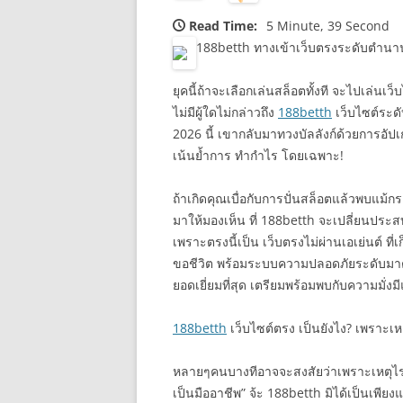
Read Time:
5 Minute, 39 Second
188betth ทางเข้าเว็บตรงระดับตำนาน
ยุคนี้ถ้าจะเลือกเล่นสล็อตทั้งที จะไปเล่นเว
ไม่มีผู้ใดไม่กล่าวถึง
188betth
เว็บไซต์ระดั
2026 นี้ เขากลับมาทวงบัลลังก์ด้วยการอัปเ
เน้นย้ำการ ทำกำไร โดยเฉพาะ!
ถ้าเกิดคุณเบื่อกับการปั่นสล็อตแล้วพบแม้กร
มาให้มองเห็น ที่ 188betth จะเปลี่ยนปร
เพราะตรงนี้เป็น เว็บตรงไม่ผ่านเอเย่นต์ ท
ขอชีวิต พร้อมระบบความปลอดภัยระดับมาตร
ยอดเยี่ยมที่สุด เตรียมพร้อมพบกับความมั่งมี
188betth
เว็บไซต์ตรง เป็นยังไง? เพราะเห
หลายๆคนบางทีอาจจะสงสัยว่าเพราะเหตุไรจำ
เป็นมืออาชีพ” จ้ะ 188betth มิได้เป็นเพียงแ