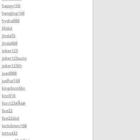
happy168
hengjing168
hydra888
Jilislot
jinda55
jinda888
Joker123
joker123auto
joker123th
juad888
judhai168
kingdom66n
kiss918
lion123สล็อต
live22
live22slot
lockdown168
lotto432