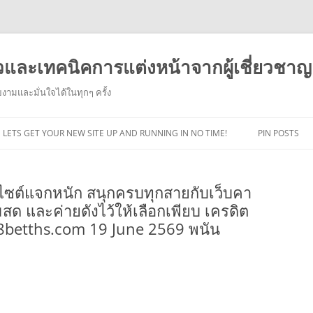
ิวและเทคนิคการแต่งหน้าจากผู้เชี่ยวชาญ
ยงามและมั่นใจได้ในทุกๆ ครั้ง
ข้าม
ไป
LETS GET YOUR NEW SITE UP AND RUNNING IN NO TIME!
PIN POSTS
ยัง
เนื้อหา
็บไซต์แจกหนัก สนุกครบทุกสายกับเว็บคา
ด และค่ายดังไว้ให้เลือกเพียบ เครดิต
88betths.com 19 June 2569 พนัน