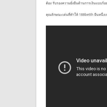
ต้อง รับรองความยั่งยืนด้านการเงินแบบร้อ
คุณลักษณะเด่นที่ทำให้ 188betth ยืนหนึ่งเห