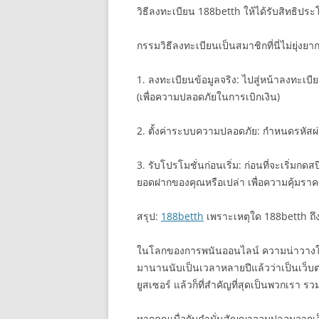
วิธีลงทะเบียน 188betth ให้ได้รับสิทธิประ
กรรมวิธีลงทะเบียนเป็นสมาชิกที่นี่ไม่ยุ่งยา
1. ลงทะเบียนข้อมูลจริง: ไปสู่หน้าลงทะเบี
(เพื่อความปลอดภัยในการเบิกเงิน)
2. ตั้งค่าระบบความปลอดภัย: กำหนดรหัสผ
3. รับโปรโมชั่นก่อนเริ่ม: ก่อนที่จะเริ่มกดส
ยอดฝากของคุณหรือเปล่า เพื่อความคุ้มราคาส
สรุป:
188betth
เพราะเหตุใด 188betth ถึง
ในโลกของการพนันออนไลน์ ความน่าวางใจคือสิ
มานานนับเป็นเวลาหลายปีแล้วว่าเป็นเว็บตรงที
ยูสเซอร์ แล้วก็ที่สำคัญที่สุดเป็นพวกเรา 
หากคุณเบื่อกับคำมั่นสัญญาจอมปลอมจากเว็บไ