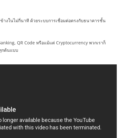
ข้างในไม่กี่นาที ด้วยระบบการเชื่อมต่อตรงกับธนาคารชั้น
e Banking, QR Code หรือแม้แต่ Cryptocurrency พวกเราก็
ทุกต้นแบบ